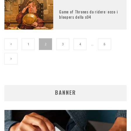
Game of Thrones da ridere: ecco i
bloopers della s04
1
2
3
4
…
6
BANNER