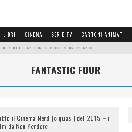
LIBRI
CINEMA
SERIE TV
CARTONI ANIMATI
È PIÙ FACILE CHE MAI CON UN IPHONE RICONDIZIONATO
E LE NUOVE ARMI MIGLIORI DA PROVARE
FANTASTIC FOUR
PETTARSI
FRE UN'ESPERIENZA CINEMATOGRAFICA
utto il Cinema Nerd (o quasi) del 2015 – i
ilm da Non Perdere