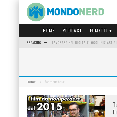
HOME
PODCAST
FUMETTI
BREAKING
LAVORARE NEL DIGITALE: OGGI INIZIARE 
FORTNITE CAPITOLO 5 STAGIONE 2: TUTT
LUCCA COMICS & GAMES 2023: COSA AS
CRONOS VERONA: L’ESCAPE ROOM CHE OF
Home
fantastic four
T
F