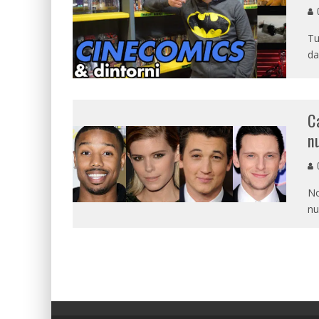
G
Tu
da
C
n
G
No
nu