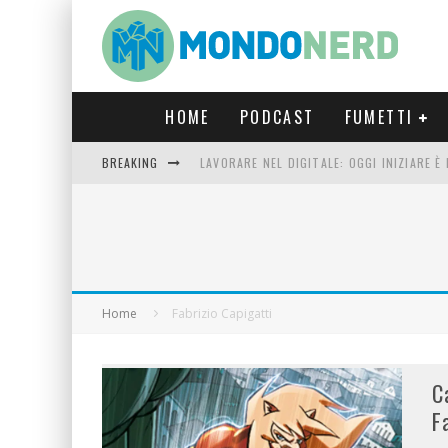
HOME
PODCAST
FUMETTI
BREAKING
LAVORARE NEL DIGITALE: OGGI INIZIARE 
FORTNITE CAPITOLO 5 STAGIONE 2: TUTT
LUCCA COMICS & GAMES 2023: COSA AS
CRONOS VERONA: L’ESCAPE ROOM CHE OF
Home
Fabrizio Capigatti
C
F