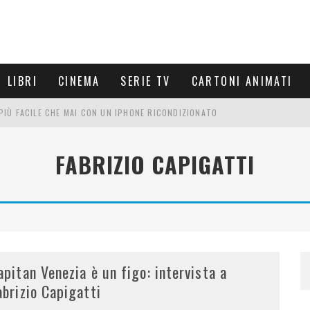
LIBRI
CINEMA
SERIE TV
CARTONI ANIMATI
È PIÙ FACILE CHE MAI CON UN IPHONE RICONDIZIONATO
E LE NUOVE ARMI MIGLIORI DA PROVARE
FABRIZIO CAPIGATTI
PETTARSI
FRE UN'ESPERIENZA CINEMATOGRAFICA
apitan Venezia è un figo: intervista a
abrizio Capigatti