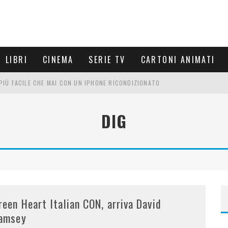
LIBRI
CINEMA
SERIE TV
CARTONI ANIMATI
È PIÙ FACILE CHE MAI CON UN IPHONE RICONDIZIONATO
E LE NUOVE ARMI MIGLIORI DA PROVARE
DIG
PETTARSI
FRE UN'ESPERIENZA CINEMATOGRAFICA
reen Heart Italian CON, arriva David
amsey