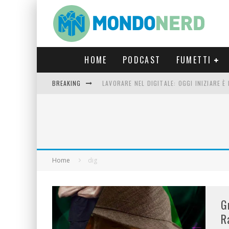
HOME
PODCAST
FUMETTI
BREAKING
LAVORARE NEL DIGITALE: OGGI INIZIARE 
FORTNITE CAPITOLO 5 STAGIONE 2: TUTT
LUCCA COMICS & GAMES 2023: COSA AS
CRONOS VERONA: L’ESCAPE ROOM CHE OF
Home
dig
G
R