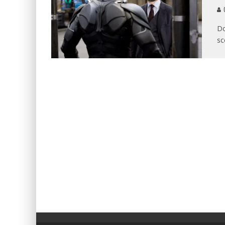
G
Do
sc