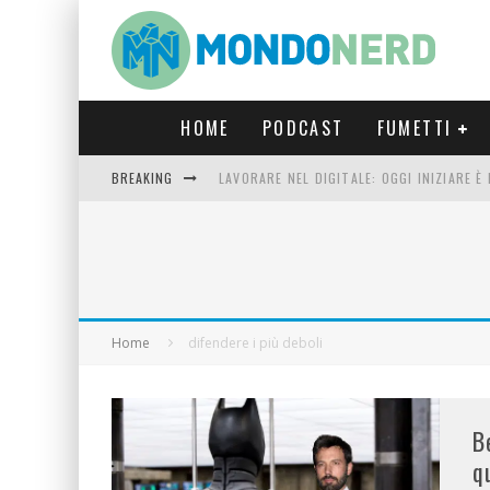
HOME
PODCAST
FUMETTI
BREAKING
LAVORARE NEL DIGITALE: OGGI INIZIARE 
FORTNITE CAPITOLO 5 STAGIONE 2: TUTT
LUCCA COMICS & GAMES 2023: COSA AS
CRONOS VERONA: L’ESCAPE ROOM CHE OF
Home
difendere i più deboli
B
q