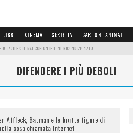
LIBRI
CINEMA
SERIE TV
CARTONI ANIMATI
È PIÙ FACILE CHE MAI CON UN IPHONE RICONDIZIONATO
E LE NUOVE ARMI MIGLIORI DA PROVARE
DIFENDERE I PIÙ DEBOLI
PETTARSI
FRE UN'ESPERIENZA CINEMATOGRAFICA
en Affleck, Batman e le brutte figure di
uella cosa chiamata Internet