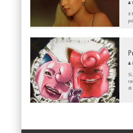
R
Il
po
P
G
Sì
ra
di