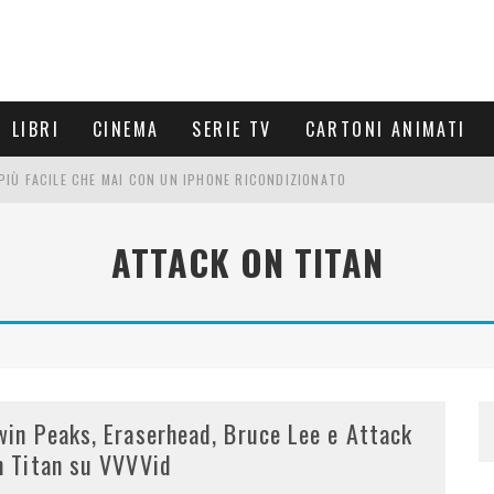
LIBRI
CINEMA
SERIE TV
CARTONI ANIMATI
È PIÙ FACILE CHE MAI CON UN IPHONE RICONDIZIONATO
E LE NUOVE ARMI MIGLIORI DA PROVARE
ATTACK ON TITAN
PETTARSI
FRE UN'ESPERIENZA CINEMATOGRAFICA
win Peaks, Eraserhead, Bruce Lee e Attack
n Titan su VVVVid