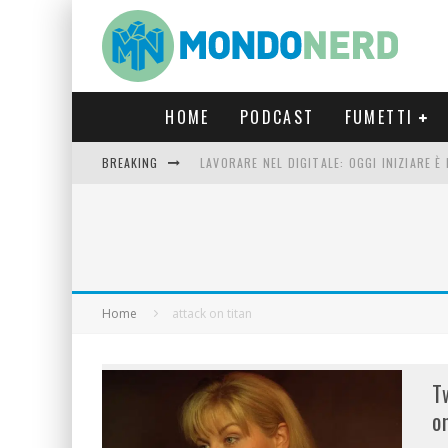
HOME
PODCAST
FUMETTI
BREAKING
LAVORARE NEL DIGITALE: OGGI INIZIARE 
FORTNITE CAPITOLO 5 STAGIONE 2: TUTT
LUCCA COMICS & GAMES 2023: COSA AS
CRONOS VERONA: L’ESCAPE ROOM CHE OF
Home
attack on titan
T
o