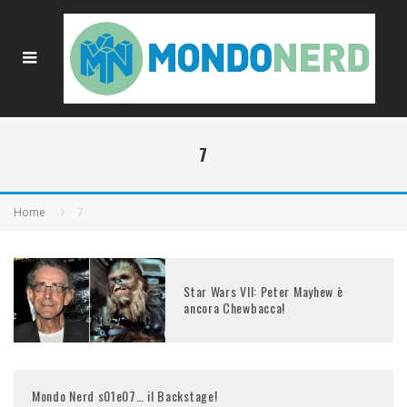
7
Home
7
Star Wars VII: Peter Mayhew è
ancora Chewbacca!
Mondo Nerd s01e07… il Backstage!