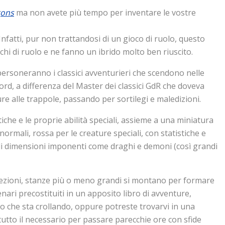
ons
ma non avete più tempo per inventare le vostre
 Infatti, pur non trattandosi di un gioco di ruolo, questo
iochi di ruolo e ne fanno un ibrido molto ben riuscito.
personeranno i classici avventurieri che scendono nelle
ord, a differenza del Master dei classici GdR che doveva
ure alle trappole, passando per sortilegi e maledizioni.
che e le proprie abilità speciali, assieme a una miniatura
normali, rossa per le creature speciali, con statistiche e
 di dimensioni imponenti come draghi e demoni (così grandi
sezioni, stanze più o meno grandi si montano per formare
ari precostituiti in un apposito libro di avventure,
eo che sta crollando, oppure potreste trovarvi in una
tutto il necessario per passare parecchie ore con sfide