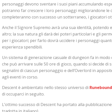
personaggi devono sventare i suoi piani accumulando esperie
potranno far crescere i loro personaggi migliorandone le ca
completeranno con successo un sotterraneo, i giocatori ott
Anche il Signore Supremo avrà una sua identità, potendo es
altro; la sua natura gli darà dei poteri particolari e gli per
per i giocatori; per farlo dovrà uccidere i personaggi quant
esperienza spendibili.
Un sistema di generazione casuale di dungeon fa in modo ch
che può arrivare sulle 50 ore di gioco, quando si decide di 
segnalini di ciascun personaggio e dell’Overlord in apposite
agli eventi in corso.
Descent è ambientato nello stesso universo di
Runebound
di occuparci in seguito.
L’ottimo successo di Descent ha portato alla pubblicazion
tradotta in italiano).