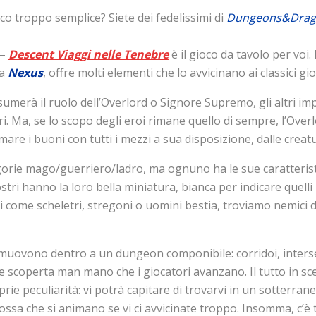
o troppo semplice? Siete dei fedelissimi di
Dungeons&Drag
 –
Descent Viaggi nelle Tenebre
è il gioco da tavolo per voi.
la
Nexus
, offre molti elementi che lo avvicinano ai classici g
umerà il ruolo dell’Overlord o Signore Supremo, gli altri im
. Ma, se lo scopo degli eroi rimane quello di sempre, l’Overl
mare i buoni con tutti i mezzi a sua disposizione, dalle creat
gorie mago/guerriero/ladro, ma ognuno ha le sue caratteristi
stri hanno la loro bella miniatura, bianca per indicare quelli 
li come scheletri, stregoni o uomini bestia, troviamo nemici
i muovono dentro a un dungeon componibile: corridoi, inter
 scoperta man mano che i giocatori avanzano. Il tutto in scen
ie peculiarità: vi potrà capitare di trovarvi in un sotterran
ossa che si animano se vi ci avvicinate troppo. Insomma, c’è 