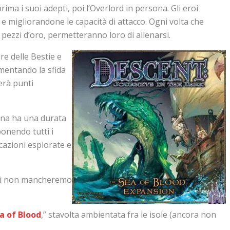
a i suoi adepti, poi l’Overlord in persona. Gli eroi
e migliorandone le capacità di attacco. Ogni volta che
pezzi d’oro, permetteranno loro di allenarsi.
e delle Bestie e
aumentando la sfida
erà punti
agna ha una durata
ponendo tutti i
ocazioni esplorate e
i cui non mancheremo
a of Blood
,” stavolta ambientata fra le isole (ancora non