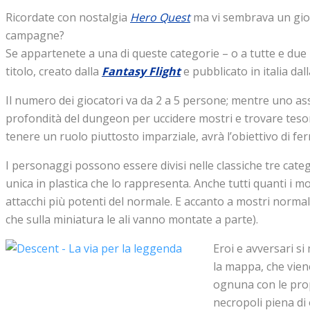
Ricordate con nostalgia
Hero Quest
ma vi sembrava un gioc
campagne?
Se appartenete a una di queste categorie – o a tutte e due
titolo, creato dalla
Fantasy Flight
e pubblicato in italia dal
Il numero dei giocatori va da 2 a 5 persone; mentre uno ass
profondità del dungeon per uccidere mostri e trovare tesori
tenere un ruolo piuttosto imparziale, avrà l’obiettivo di fer
I personaggi possono essere divisi nelle classiche tre cate
unica in plastica che lo rappresenta. Anche tutti quanti i mo
attacchi più potenti del normale. E accanto a mostri norma
che sulla miniatura le ali vanno montate a parte).
Eroi e avversari s
la mappa, che viene
ognuna con le propr
necropoli piena di 