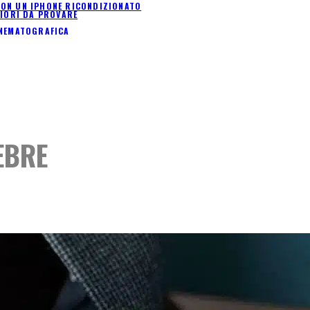
I CON UN IPHONE RICONDIZIONATO
LIORI DA PROVARE
INEMATOGRAFICA
EBRE