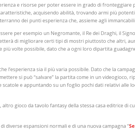
nza e risorse per poter essere in grado di fronteggiare prim
ratteristiche, acquisendo abilità, trovando armi più potenti 
erranno dei punti esperienza che, assieme agli immancabili 
sere per esempio un Negromante, il Re dei Draghi, il Signor
metterà di migliorare certi tipi di mostri piuttosto che altri, 
e più volte possibile, dato che a ogni loro dipartita guadagn
e l’esperienza sia il più varia possibile. Dato che la camp
smettere si può “salvare” la partita come in un videogioco, ri
 scatole e appuntando su un foglio pochi dati relativi alle l
, altro gioco da tavolo fantasy della stessa casa editrice d
e di diverse espansioni normali e di una nuova campagna “
Se