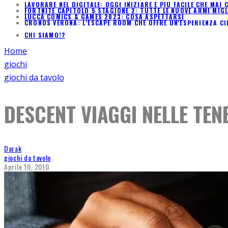
LAVORARE NEL DIGITALE: OGGI INIZIARE È PIÙ FACILE CHE MA
FORTNITE CAPITOLO 5 STAGIONE 2: TUTTE LE NUOVE ARMI MIG
LUCCA COMICS & GAMES 2023: COSA ASPETTARSI
CRONOS VERONA: L’ESCAPE ROOM CHE OFFRE UN'ESPERIENZA C
CHI SIAMO!?
Home
giochi
giochi da tavolo
DESCENT VIAGGI NELLE TEN
Darak
giochi da tavolo
Aprile 10, 2010