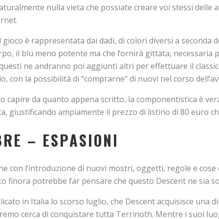
turalmente nulla vieta che possiate creare voi stessi delle 
rnet.
 gioco è rappresentata dai dadi, di colori diversi a seconda de
po, il blu meno potente ma che fornirà gittata, necessaria per
questi ne andranno poi aggiunti altri per effettuare il classico
, con la possibilità di “comprarne” di nuovi nel corso dell’a
 capire da quanto appena scritto, la componentistica è veram
a, giustificando ampiamente il prezzo di listino di 80 euro 
BRE – ESPASIONI
une con l’introduzione di nuovi mostri, oggetti, regole e cos
tto finora potrebbe far pensare che questo Descent ne sia s
cato in Italia lo scorso luglio, che Descent acquisisce una d
remo cerca di conquistare tutta Terrinoth. Mentre i suoi luog