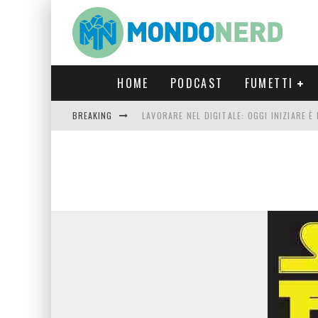
HOME
PODCAST
FUMETTI
BREAKING
LAVORARE NEL DIGITALE: OGGI INIZIARE 
FORTNITE CAPITOLO 5 STAGIONE 2: TUTT
LUCCA COMICS & GAMES 2023: COSA AS
CRONOS VERONA: L’ESCAPE ROOM CHE OF