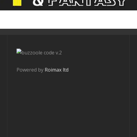
v.2
Powered by
Roimax ltd