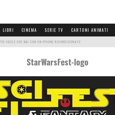
LIBRI
CINEMA
SERIE TV
CARTONI ANIMATI
È PIÙ FACILE CHE MAI CON UN IPHONE RICONDIZIONATO
E LE NUOVE ARMI MIGLIORI DA PROVARE
StarWarsFest-logo
PETTARSI
FRE UN'ESPERIENZA CINEMATOGRAFICA