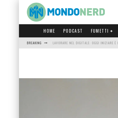
HOME
PODCAST
FUMETTI
BREAKING
LAVORARE NEL DIGITALE: OGGI INIZIARE 
FORTNITE CAPITOLO 5 STAGIONE 2: TUTT
LUCCA COMICS & GAMES 2023: COSA AS
CRONOS VERONA: L’ESCAPE ROOM CHE OF