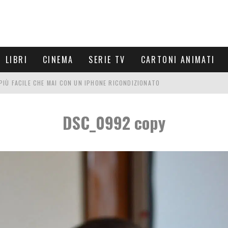
LIBRI
CINEMA
SERIE TV
CARTONI ANIMATI
È PIÙ FACILE CHE MAI CON UN IPHONE RICONDIZIONATO
E LE NUOVE ARMI MIGLIORI DA PROVARE
DSC_0992 copy
PETTARSI
FRE UN'ESPERIENZA CINEMATOGRAFICA