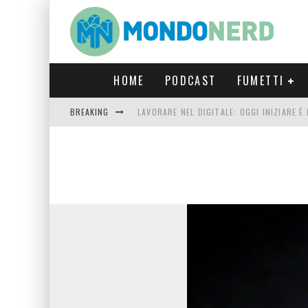
HOME
PODCAST
FUMETTI
BREAKING
LAVORARE NEL DIGITALE: OGGI INIZIARE 
FORTNITE CAPITOLO 5 STAGIONE 2: TUTT
LUCCA COMICS & GAMES 2023: COSA AS
CRONOS VERONA: L’ESCAPE ROOM CHE OF