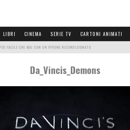
LIBRI
CINEMA
SERIE TV
CARTONI ANIMATI
È PIÙ FACILE CHE MAI CON UN IPHONE RICONDIZIONATO
E LE NUOVE ARMI MIGLIORI DA PROVARE
Da_Vincis_Demons
PETTARSI
FRE UN'ESPERIENZA CINEMATOGRAFICA