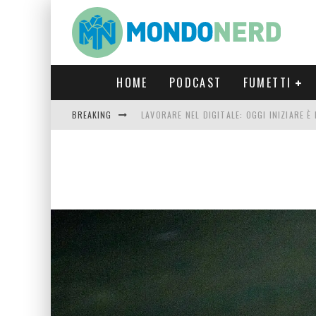
HOME
PODCAST
FUMETTI
BREAKING
LAVORARE NEL DIGITALE: OGGI INIZIARE 
FORTNITE CAPITOLO 5 STAGIONE 2: TUTT
LUCCA COMICS & GAMES 2023: COSA AS
CRONOS VERONA: L’ESCAPE ROOM CHE OF