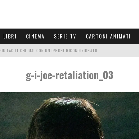
LIBRI
CINEMA
SERIE TV
CARTONI ANIMATI
È PIÙ FACILE CHE MAI CON UN IPHONE RICONDIZIONATO
E LE NUOVE ARMI MIGLIORI DA PROVARE
g-i-joe-retaliation_03
PETTARSI
FRE UN'ESPERIENZA CINEMATOGRAFICA