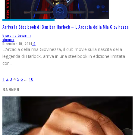
Arriva la Steelbook di Capitan Harlock – L Arcadia della Mia Giovinezza
Giacomo Lucarini
cinema
Dicembre 10, 2014
0
L’Arcadia della mia Giovinezza, il cult-movie sulla nascita della
leggenda di Harlock, arriva in una steelbook in edizione limitata
con
...
1
2
3
4
5
6
…
10
BANNER