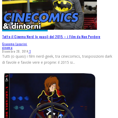
Tutto il Cinema Nerd (o quasi) del 2015 – i Film da Non Perdere
Giacomo Lucarini
cinema
Dicembre 28, 2014
1
Tutti (o quasi) i film nerd-geek, tra cinecomics, trasposizioni dark
di favole e favole vere e proprie: il 2015 si
...