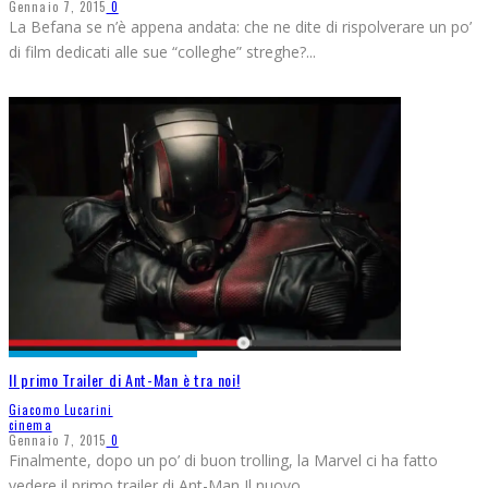
Gennaio 7, 2015
0
La Befana se n’è appena andata: che ne dite di rispolverare un po’
di film dedicati alle sue “colleghe” streghe?
...
Il primo Trailer di Ant-Man è tra noi!
Giacomo Lucarini
cinema
Gennaio 7, 2015
0
Finalmente, dopo un po’ di buon trolling, la Marvel ci ha fatto
vedere il primo trailer di Ant-Man Il nuovo
...