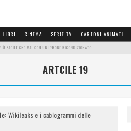
LIBRI
CINEMA
SERIE TV
CARTONI ANIMATI
È PIÙ FACILE CHE MAI CON UN IPHONE RICONDIZIONATO
E LE NUOVE ARMI MIGLIORI DA PROVARE
ARTCILE 19
PETTARSI
FRE UN'ESPERIENZA CINEMATOGRAFICA
le: Wikileaks e i cablogrammi delle