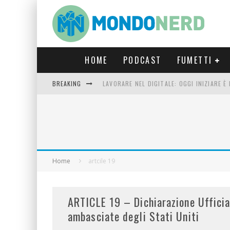
HOME
PODCAST
FUMETTI
BREAKING
LAVORARE NEL DIGITALE: OGGI INIZIARE 
FORTNITE CAPITOLO 5 STAGIONE 2: TUTT
LUCCA COMICS & GAMES 2023: COSA AS
CRONOS VERONA: L’ESCAPE ROOM CHE OF
Home
artcile 19
ARTICLE 19 – Dichiarazione Ufficia
ambasciate degli Stati Uniti