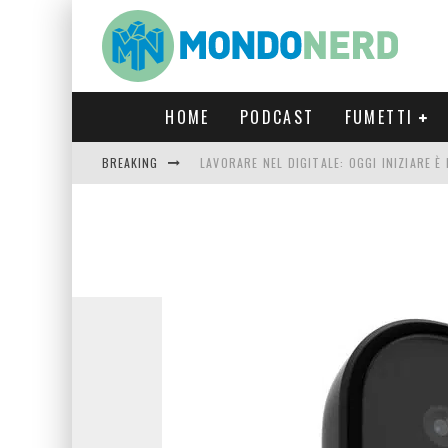
HOME
PODCAST
FUMETTI
BREAKING
LAVORARE NEL DIGITALE: OGGI INIZIARE 
FORTNITE CAPITOLO 5 STAGIONE 2: TUTT
LUCCA COMICS & GAMES 2023: COSA AS
CRONOS VERONA: L’ESCAPE ROOM CHE OF