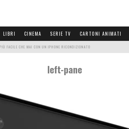
LIBRI
CINEMA
SERIE TV
CARTONI ANIMATI
È PIÙ FACILE CHE MAI CON UN IPHONE RICONDIZIONATO
E LE NUOVE ARMI MIGLIORI DA PROVARE
left-pane
PETTARSI
FRE UN'ESPERIENZA CINEMATOGRAFICA