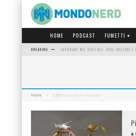
HOME
PODCAST
FUMETTI
BREAKING
LAVORARE NEL DIGITALE: OGGI INIZIARE 
FORTNITE CAPITOLO 5 STAGIONE 2: TUTT
LUCCA COMICS & GAMES 2023: COSA AS
CRONOS VERONA: L’ESCAPE ROOM CHE OF
Home
nightmare before christmas
P
G