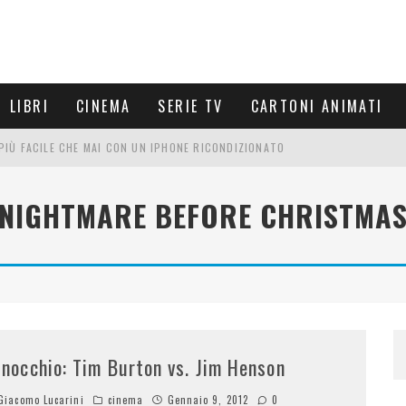
LIBRI
CINEMA
SERIE TV
CARTONI ANIMATI
È PIÙ FACILE CHE MAI CON UN IPHONE RICONDIZIONATO
E LE NUOVE ARMI MIGLIORI DA PROVARE
NIGHTMARE BEFORE CHRISTMA
PETTARSI
FRE UN'ESPERIENZA CINEMATOGRAFICA
inocchio: Tim Burton vs. Jim Henson
iacomo Lucarini
cinema
Gennaio 9, 2012
0