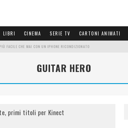
LIBRI
CINEMA
SERIE TV
CARTONI ANIMATI
È PIÙ FACILE CHE MAI CON UN IPHONE RICONDIZIONATO
E LE NUOVE ARMI MIGLIORI DA PROVARE
GUITAR HERO
PETTARSI
FRE UN'ESPERIENZA CINEMATOGRAFICA
e, primi titoli per Kinect