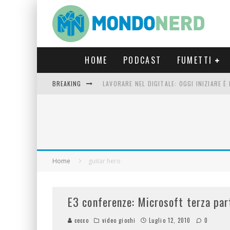
HOME
PODCAST
FUMETTI
BREAKING
LAVORARE NEL DIGITALE: OGGI INIZIARE 
FORTNITE CAPITOLO 5 STAGIONE 2: TUTT
LUCCA COMICS & GAMES 2023: COSA AS
CRONOS VERONA: L’ESCAPE ROOM CHE OF
Home
guitar hero
E3 conferenze: Microsoft terza part
cecco
video giochi
Luglio 12, 2010
0