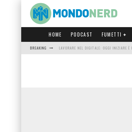
HOME
PODCAST
FUMETTI
BREAKING
LAVORARE NEL DIGITALE: OGGI INIZIARE 
FORTNITE CAPITOLO 5 STAGIONE 2: TUTT
LUCCA COMICS & GAMES 2023: COSA AS
CRONOS VERONA: L’ESCAPE ROOM CHE OF