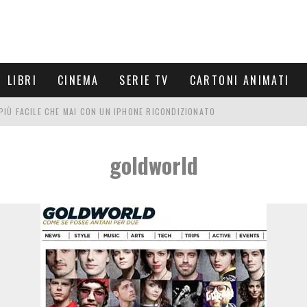
LIBRI
CINEMA
SERIE TV
CARTONI ANIMATI
È PIÙ FACILE CHE MAI CON UN IPHONE RICONDIZIONATO
E LE NUOVE ARMI MIGLIORI DA PROVARE
goldworld
PETTARSI
FRE UN'ESPERIENZA CINEMATOGRAFICA