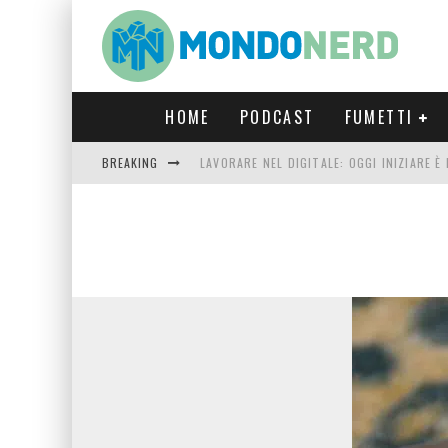
HOME
PODCAST
FUMETTI
BREAKING
LAVORARE NEL DIGITALE: OGGI INIZIARE 
FORTNITE CAPITOLO 5 STAGIONE 2: TUTT
LUCCA COMICS & GAMES 2023: COSA AS
CRONOS VERONA: L’ESCAPE ROOM CHE OF