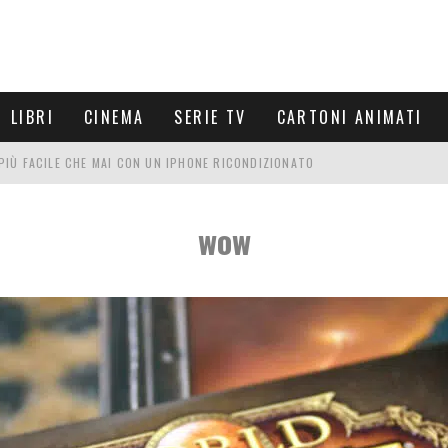
LIBRI
CINEMA
SERIE TV
CARTONI ANIMATI
È PIÙ FACILE CHE MAI CON UN IPHONE RICONDIZIONATO
E LE NUOVE ARMI MIGLIORI DA PROVARE
wow
PETTARSI
FRE UN'ESPERIENZA CINEMATOGRAFICA