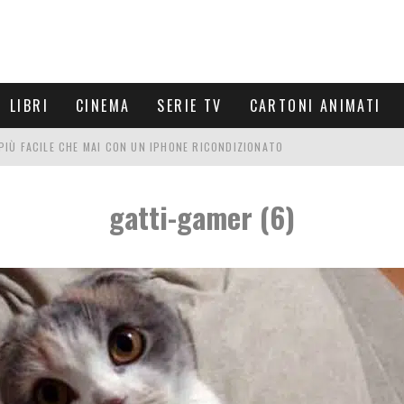
LIBRI
CINEMA
SERIE TV
CARTONI ANIMATI
È PIÙ FACILE CHE MAI CON UN IPHONE RICONDIZIONATO
E LE NUOVE ARMI MIGLIORI DA PROVARE
gatti-gamer (6)
PETTARSI
FRE UN'ESPERIENZA CINEMATOGRAFICA