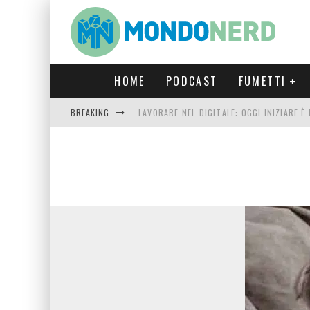
HOME
PODCAST
FUMETTI
BREAKING
LAVORARE NEL DIGITALE: OGGI INIZIARE 
FORTNITE CAPITOLO 5 STAGIONE 2: TUTT
LUCCA COMICS & GAMES 2023: COSA AS
CRONOS VERONA: L’ESCAPE ROOM CHE OF