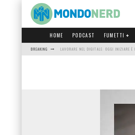
HOME
PODCAST
FUMETTI
BREAKING
LAVORARE NEL DIGITALE: OGGI INIZIARE 
FORTNITE CAPITOLO 5 STAGIONE 2: TUTT
LUCCA COMICS & GAMES 2023: COSA AS
CRONOS VERONA: L’ESCAPE ROOM CHE OF