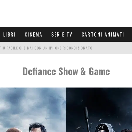
LIBRI
CINEMA
SERIE TV
CARTONI ANIMATI
È PIÙ FACILE CHE MAI CON UN IPHONE RICONDIZIONATO
E LE NUOVE ARMI MIGLIORI DA PROVARE
Defiance Show & Game
PETTARSI
FRE UN'ESPERIENZA CINEMATOGRAFICA