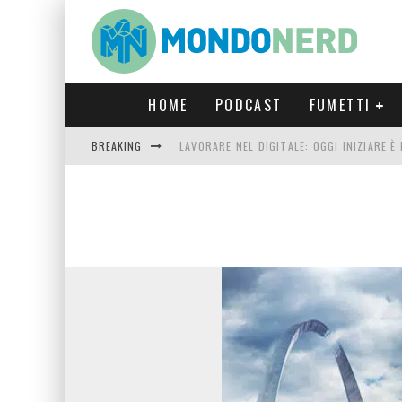
HOME
PODCAST
FUMETTI
BREAKING
LAVORARE NEL DIGITALE: OGGI INIZIARE 
FORTNITE CAPITOLO 5 STAGIONE 2: TUTT
LUCCA COMICS & GAMES 2023: COSA AS
CRONOS VERONA: L’ESCAPE ROOM CHE OF