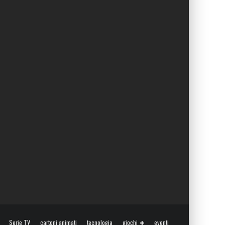
Serie TV
cartoni animati
tecnologia
giochi
eventi