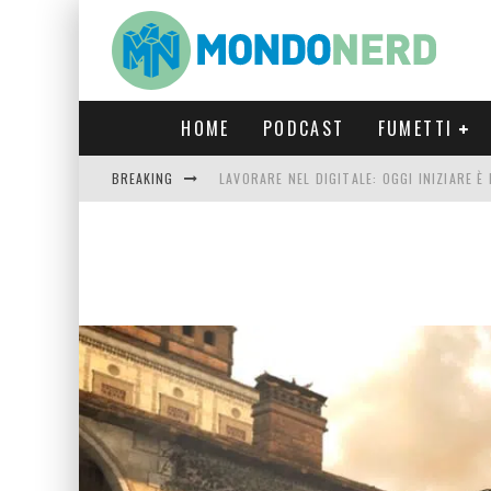
HOME
PODCAST
FUMETTI
BREAKING
LAVORARE NEL DIGITALE: OGGI INIZIARE 
FORTNITE CAPITOLO 5 STAGIONE 2: TUTT
LUCCA COMICS & GAMES 2023: COSA AS
CRONOS VERONA: L’ESCAPE ROOM CHE OF