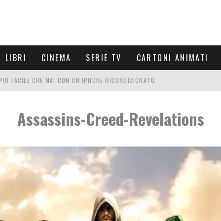
LIBRI
CINEMA
SERIE TV
CARTONI ANIMATI
È PIÙ FACILE CHE MAI CON UN IPHONE RICONDIZIONATO
E LE NUOVE ARMI MIGLIORI DA PROVARE
Assassins-Creed-Revelations
PETTARSI
FRE UN'ESPERIENZA CINEMATOGRAFICA