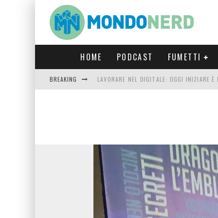
HOME
PODCAST
FUMETTI
BREAKING
LAVORARE NEL DIGITALE: OGGI INIZIARE 
FORTNITE CAPITOLO 5 STAGIONE 2: TUTT
LUCCA COMICS & GAMES 2023: COSA AS
CRONOS VERONA: L’ESCAPE ROOM CHE OF