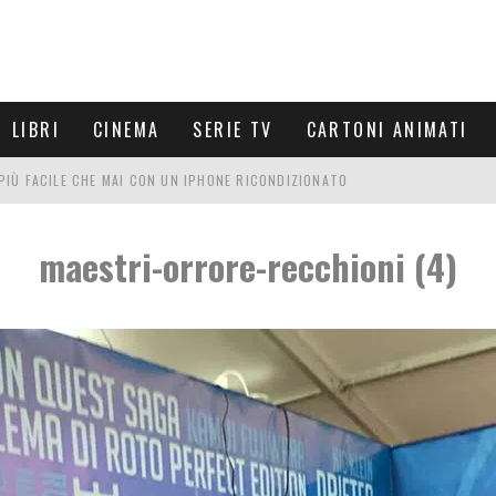
LIBRI
CINEMA
SERIE TV
CARTONI ANIMATI
È PIÙ FACILE CHE MAI CON UN IPHONE RICONDIZIONATO
E LE NUOVE ARMI MIGLIORI DA PROVARE
maestri-orrore-recchioni (4)
PETTARSI
FRE UN'ESPERIENZA CINEMATOGRAFICA