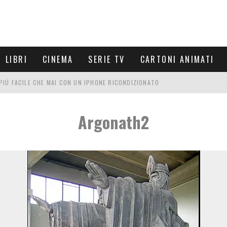
LIBRI
CINEMA
SERIE TV
CARTONI ANIMATI
È PIÙ FACILE CHE MAI CON UN IPHONE RICONDIZIONATO
E LE NUOVE ARMI MIGLIORI DA PROVARE
Argonath2
PETTARSI
FRE UN'ESPERIENZA CINEMATOGRAFICA