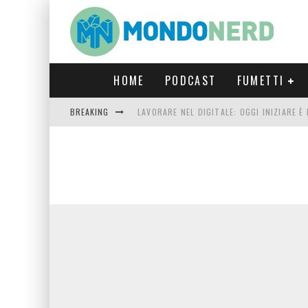
HOME
PODCAST
FUMETTI
BREAKING
LAVORARE NEL DIGITALE: OGGI INIZIARE 
FORTNITE CAPITOLO 5 STAGIONE 2: TUTT
LUCCA COMICS & GAMES 2023: COSA AS
CRONOS VERONA: L’ESCAPE ROOM CHE OF