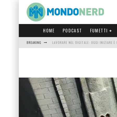
HOME
PODCAST
FUMETTI
BREAKING
LAVORARE NEL DIGITALE: OGGI INIZIARE 
FORTNITE CAPITOLO 5 STAGIONE 2: TUTT
LUCCA COMICS & GAMES 2023: COSA AS
CRONOS VERONA: L’ESCAPE ROOM CHE OF