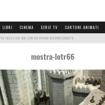
LIBRI
CINEMA
SERIE TV
CARTONI ANIMATI
È PIÙ FACILE CHE MAI CON UN IPHONE RICONDIZIONATO
E LE NUOVE ARMI MIGLIORI DA PROVARE
mostra-lotr66
PETTARSI
FRE UN'ESPERIENZA CINEMATOGRAFICA