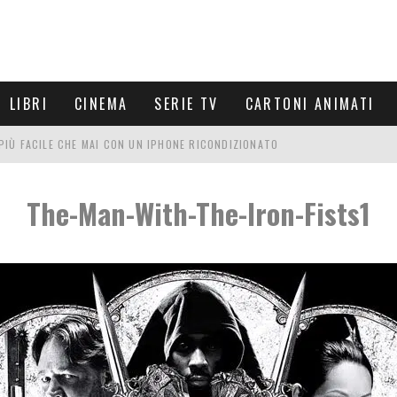
LIBRI
CINEMA
SERIE TV
CARTONI ANIMATI
È PIÙ FACILE CHE MAI CON UN IPHONE RICONDIZIONATO
E LE NUOVE ARMI MIGLIORI DA PROVARE
The-Man-With-The-Iron-Fists1
PETTARSI
FRE UN'ESPERIENZA CINEMATOGRAFICA