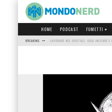
HOME
PODCAST
FUMETTI
BREAKING
LAVORARE NEL DIGITALE: OGGI INIZIARE 
FORTNITE CAPITOLO 5 STAGIONE 2: TUTT
LUCCA COMICS & GAMES 2023: COSA AS
CRONOS VERONA: L’ESCAPE ROOM CHE OF