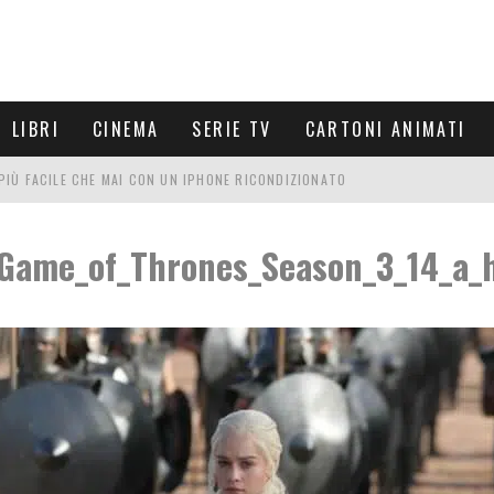
LIBRI
CINEMA
SERIE TV
CARTONI ANIMATI
È PIÙ FACILE CHE MAI CON UN IPHONE RICONDIZIONATO
E LE NUOVE ARMI MIGLIORI DA PROVARE
Game_of_Thrones_Season_3_14_a_
PETTARSI
FRE UN'ESPERIENZA CINEMATOGRAFICA