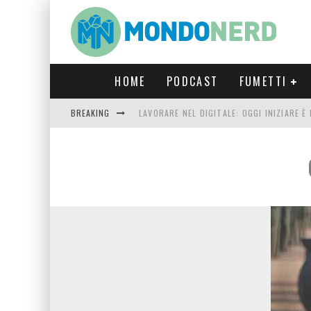
HOME
PODCAST
FUMETTI
BREAKING
LAVORARE NEL DIGITALE: OGGI INIZIARE 
FORTNITE CAPITOLO 5 STAGIONE 2: TUTT
LUCCA COMICS & GAMES 2023: COSA AS
CRONOS VERONA: L’ESCAPE ROOM CHE OF