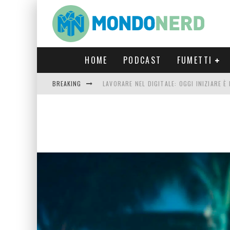
HOME
PODCAST
FUMETTI
BREAKING
LAVORARE NEL DIGITALE: OGGI INIZIARE 
FORTNITE CAPITOLO 5 STAGIONE 2: TUTT
LUCCA COMICS & GAMES 2023: COSA AS
CRONOS VERONA: L’ESCAPE ROOM CHE OF