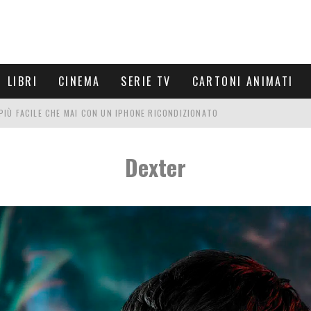
LIBRI
CINEMA
SERIE TV
CARTONI ANIMATI
È PIÙ FACILE CHE MAI CON UN IPHONE RICONDIZIONATO
E LE NUOVE ARMI MIGLIORI DA PROVARE
Dexter
PETTARSI
FRE UN'ESPERIENZA CINEMATOGRAFICA