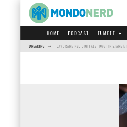
HOME
PODCAST
FUMETTI
BREAKING
LAVORARE NEL DIGITALE: OGGI INIZIARE 
FORTNITE CAPITOLO 5 STAGIONE 2: TUTT
LUCCA COMICS & GAMES 2023: COSA AS
CRONOS VERONA: L’ESCAPE ROOM CHE OF