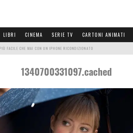
LIBRI
CINEMA
SERIE TV
CARTONI ANIMATI
È PIÙ FACILE CHE MAI CON UN IPHONE RICONDIZIONATO
E LE NUOVE ARMI MIGLIORI DA PROVARE
1340700331097.cached
PETTARSI
FRE UN'ESPERIENZA CINEMATOGRAFICA