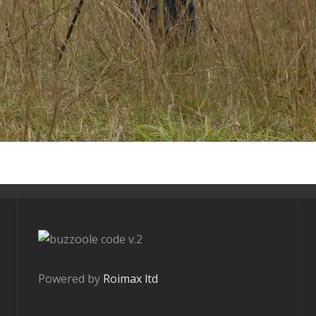
v.2
Powered by
Roimax ltd