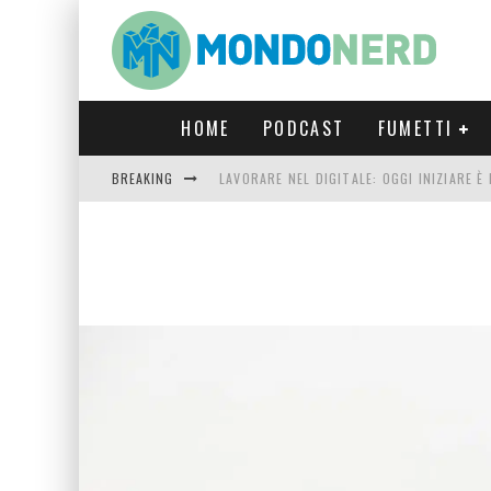
HOME
PODCAST
FUMETTI
BREAKING
LAVORARE NEL DIGITALE: OGGI INIZIARE 
FORTNITE CAPITOLO 5 STAGIONE 2: TUTT
LUCCA COMICS & GAMES 2023: COSA AS
CRONOS VERONA: L’ESCAPE ROOM CHE OF