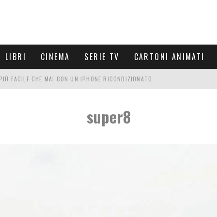
LIBRI
CINEMA
SERIE TV
CARTONI ANIMATI
È PIÙ FACILE CHE MAI CON UN IPHONE RICONDIZIONATO
E LE NUOVE ARMI MIGLIORI DA PROVARE
super8
PETTARSI
FRE UN'ESPERIENZA CINEMATOGRAFICA