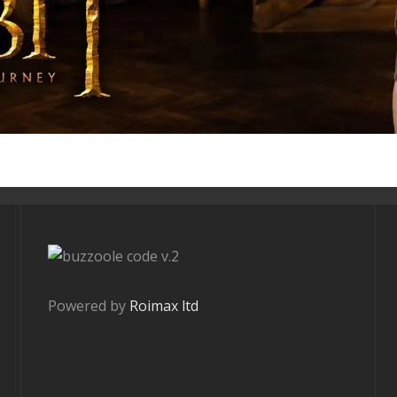
v.2
Powered by
Roimax ltd