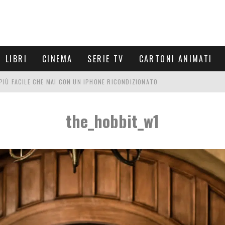
LIBRI
CINEMA
SERIE TV
CARTONI ANIMATI
È PIÙ FACILE CHE MAI CON UN IPHONE RICONDIZIONATO
E LE NUOVE ARMI MIGLIORI DA PROVARE
the_hobbit_w1
PETTARSI
FRE UN'ESPERIENZA CINEMATOGRAFICA