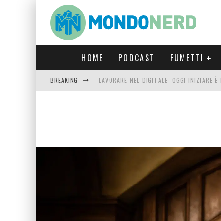
HOME
PODCAST
FUMETTI
BREAKING
LAVORARE NEL DIGITALE: OGGI INIZIARE 
FORTNITE CAPITOLO 5 STAGIONE 2: TUTT
LUCCA COMICS & GAMES 2023: COSA AS
CRONOS VERONA: L’ESCAPE ROOM CHE OF